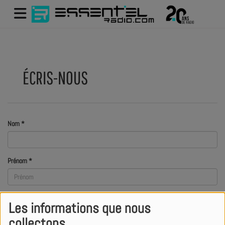
ÉCRIS-NOUS
Nom
*
Prénom
*
Email
*
Les informations que nous
collectons