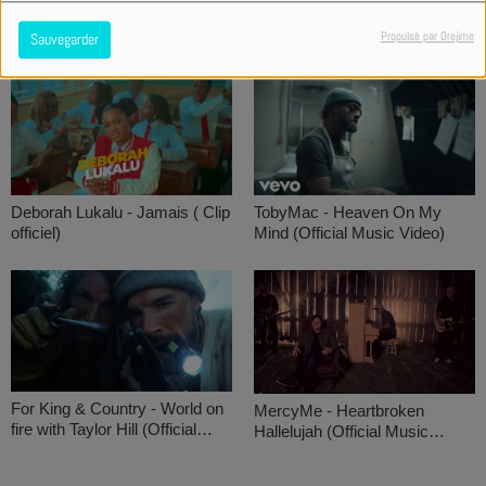
Nathan Couture - Désert
David Hermy - Aujourd'hui je
danse
Propulsé par Orejime
Sauvegarder
Deborah Lukalu - Jamais ( Clip
TobyMac - Heaven On My
officiel)
Mind (Official Music Video)
For King & Country - World on
MercyMe - Heartbroken
fire with Taylor Hill (Official
Hallelujah (Official Music
Music Video)
Video)