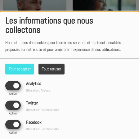
Les informations que nous
collectons
We Are Messengers - Faith
Je sais où je vais – Dana-Jo
Hope Love (Official Music
Video)
Nous utilisons des cookies pour fournir les services et les fonctionnalités
proposés sur notre site et pour améliorer l'expérience de nos utilisateurs.
Tout accepter
Tout refuser
Analytics
Terrian feat. Madison Ryann
Limoblaze - God Did It (Official
Utilisation: Analyse
Ward - Oasis Of Hope (Official
Music Video)
Activé
Music Video)
Twitter
Utilisation: Fonctionnalité
Activé
Facebook
Utilisation: Fonctionnalité
Activé