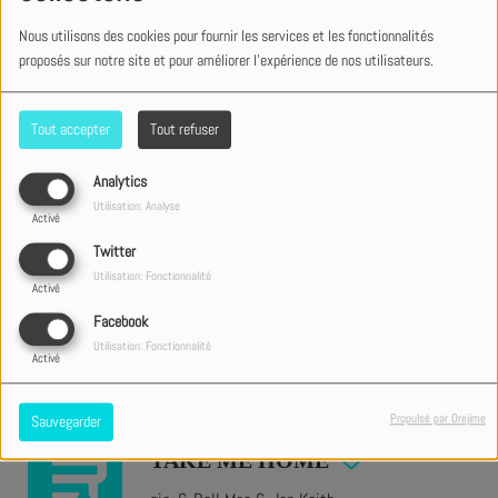
13:42
Nous utilisons des cookies pour fournir les services et les fonctionnalités
NO HALO
proposés sur notre site et pour améliorer l'expérience de nos utilisateurs.
Ryan Ellis
Tout accepter
Tout refuser
13:38
Never Be Alone
Analytics
Utilisation: Analyse
Caleb Gordon
Activé
Twitter
Utilisation: Fonctionnalité
Activé
13:36
J'SUIS DANS ÇA
Facebook
Utilisation: Fonctionnalité
Nerih
Activé
Propulsé par Orejime
Sauvegarder
13:32
TAKE ME HOME