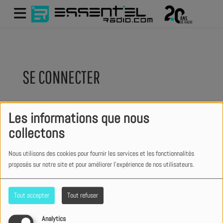
SE CONNECTER
Les informations que nous
Créer un compte
collectons
Email
Nous utilisons des cookies pour fournir les services et les fonctionnalités
proposés sur notre site et pour améliorer l'expérience de nos utilisateurs.
(L’email est obligatoire )
Mot de passe
Tout accepter
Tout refuser
(Le mot de passe est obligatoire)
Analytics