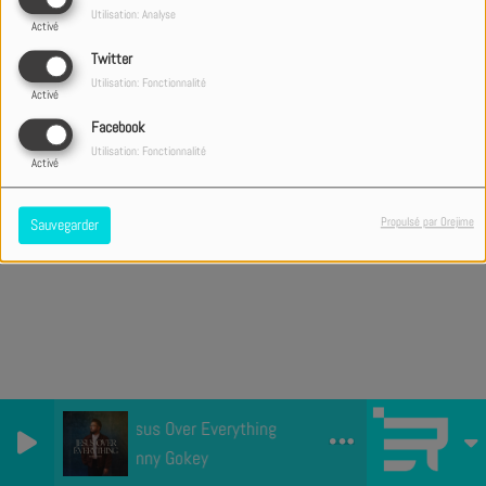
Se connecter
Utilisation: Analyse
Activé
Mot de passe oublié ?
Twitter
Utilisation: Fonctionnalité
Activé
Facebook
Utilisation: Fonctionnalité
Activé
Propulsé par Orejime
Sauvegarder
Jesus Over Everything
Danny Gokey