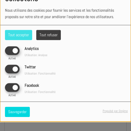
Nous utilisons des cookies pour fournir les services et les fonctionnalités
Nom
*
proposés sur notre site et pour améliorer l'expérience de nos utilisateurs.
Tout accepter
Tout refuser
Prénom
*
Analytics
Utilisation: Analyse
Email
*
Activé
Twitter
Utilisation: Fonctionnalité
Activé
Sujet
*
Facebook
Utilisation: Fonctionnalité
Activé
Message
*
Propulsé par Orejime
Sauvegarder