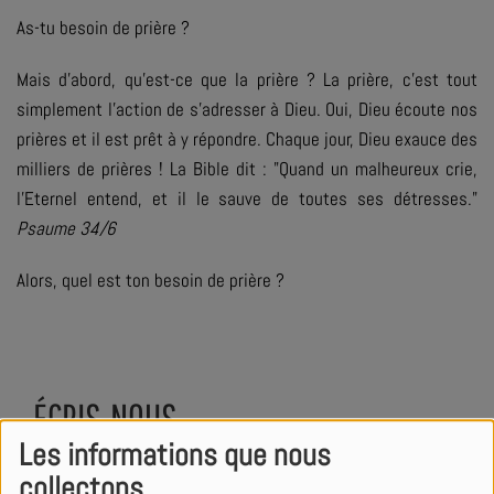
As-tu besoin de prière ?
Mais d'abord, qu'est-ce que la prière ? La prière, c'est tout
simplement l'action de s'adresser à Dieu. Oui, Dieu écoute nos
prières et il est prêt à y répondre. Chaque jour, Dieu exauce des
milliers de prières ! La Bible dit : "Quand un malheureux crie,
l'Eternel entend, et il le sauve de toutes ses détresses.
"
Psaume 34/6
Alors, quel est ton besoin de prière ?
ÉCRIS-NOUS
Les informations que nous
collectons