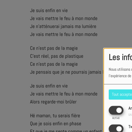
Je suis enfin en vie
Je vais mettre le feu à mon monde
Je n'atténuerai jamais ma lumière
Je vais mettre le feu à mon monde
Ce n'est pas de la magie
Les inf
C'est réel, pas de plastique
Ce n'est pas de la magie
Nous utilisons 
Je pensais que je ne pourrais jamais l'avoir
l'expérience de
Je suis enfin en vie
Je vais mettre le feu à mon monde
Tout accepte
Alors regarde-moi brûler
An
Hé maman, tu serais fière
Uti
Activé
Que je sois enfin en phase
Tw
Et que je me sente comme un enfant