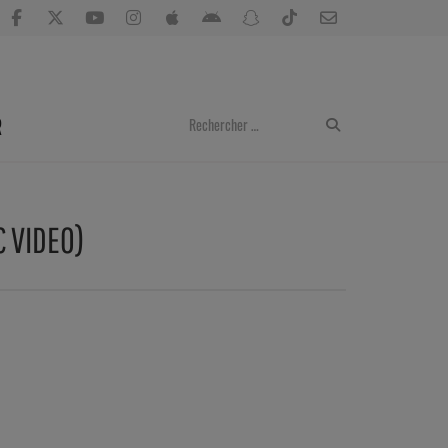
R
C VIDEO)