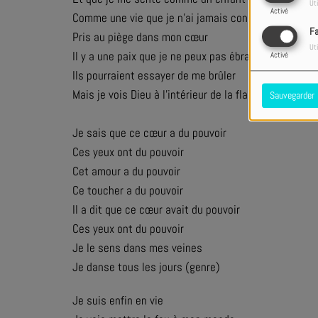
Uti
Activé
Comme une vie que je n'ai jamais connue
F
Pris au piège dans mon cœur
Uti
Il y a une paix que je ne peux pas ébranler
Activé
Ils pourraient essayer de me brûler
Mais je vois Dieu à l'intérieur de la flamme
Sauvegarder
Je sais que ce cœur a du pouvoir
Ces yeux ont du pouvoir
Cet amour a du pouvoir
Ce toucher a du pouvoir
Il a dit que ce cœur avait du pouvoir
Ces yeux ont du pouvoir
Je le sens dans mes veines
Je danse tous les jours (genre)
Je suis enfin en vie