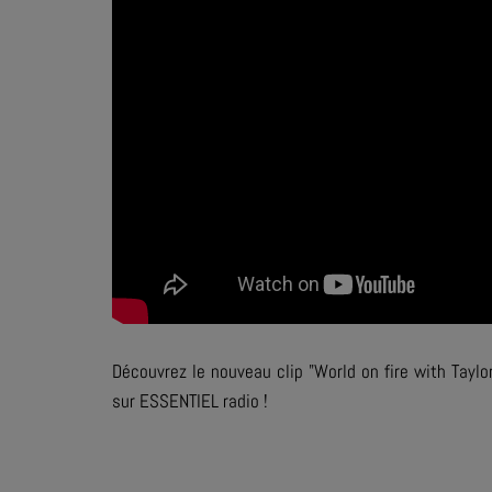
Découvrez le nouveau clip "World on fire with Taylor
sur ESSENTIEL radio !